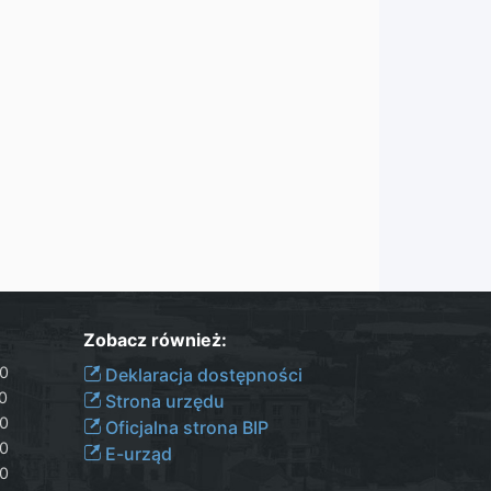
Zobacz również:
30
Deklaracja dostępności
00
Strona urzędu
30
Oficjalna strona BIP
30
E-urząd
00