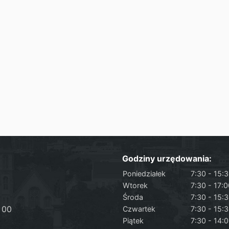
Godziny urzędowania:
Poniedziałek
7:30 - 15:
Wtorek
7:30 - 17:
Środa
7:30 - 15:
 00
Czwartek
7:30 - 15:
Piątek
7:30 - 14: