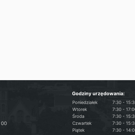
Godziny urzędowania:
Poniedziałek
7:30 - 15:
Wtorek
7:30 - 17:
Środa
7:30 - 15:
 00
Czwartek
7:30 - 15:
Piątek
7:30 - 14: