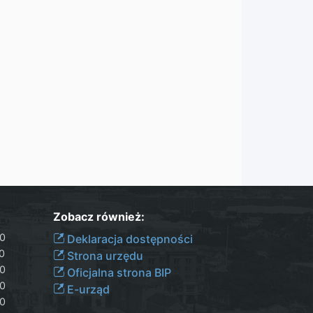
Zobacz również:
30
Deklaracja dostępności
00
Strona urzędu
30
Oficjalna strona BIP
30
E-urząd
00