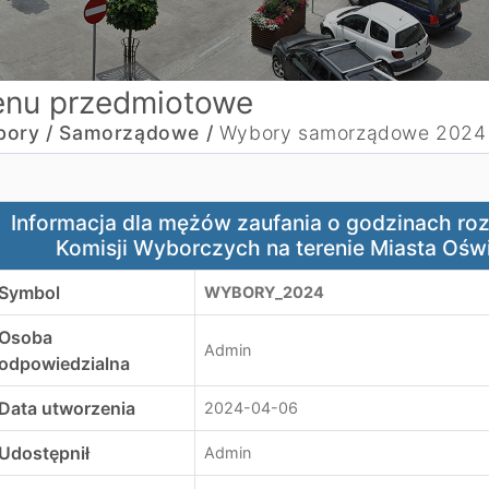
nu przedmiotowe
ory /
Samorządowe /
Wybory samorządowe 2024
nformacja dla mężów zaufania o godzinach rozpoczęcia pr
Informacja dla mężów zaufania o godzinach 
Komisji Wyborczych na terenie Miasta Oświ
Symbol
WYBORY_2024
Osoba
Admin
odpowiedzialna
Data utworzenia
2024-04-06
Udostępnił
Admin