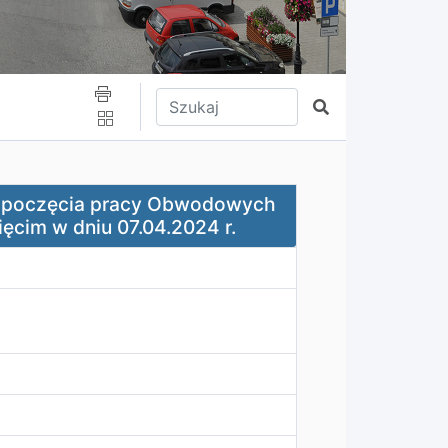
Wpisz tekst do wyszukania
Szukaj
acy Obwodowych Komisji Wyborczych na terenie Miasta Oś
rozpoczęcia pracy Obwodowych
ęcim w dniu 07.04.2024 r.