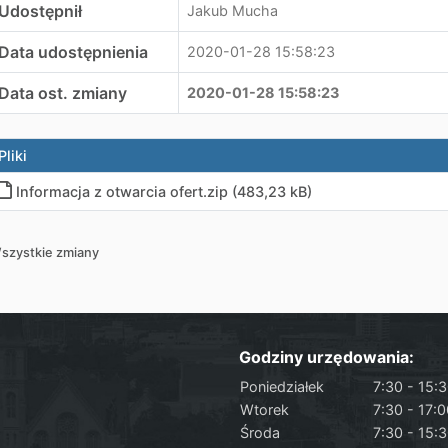
Udostępnił
Jakub Mucha
Data udostępnienia
2020-01-28 15:58:23
Data ost. zmiany
2020-01-28 15:58:23
Pliki
Informacja z otwarcia ofert
.
zip (483,23 kB)
szystkie zmiany
Godziny urzędowania:
Poniedziałek
7:30 - 15:
Wtorek
7:30 - 17:
Środa
7:30 - 15: