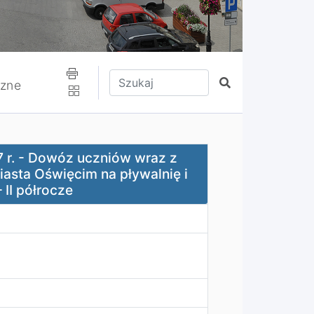
Wpisz tekst do wyszukania
Szukaj
czne
uczniów wraz z opiekunem ze szkół podstawowych z terenu M
7 r. - Dowóz uczniów wraz z
asta Oświęcim na pływalnię i
 II półrocze