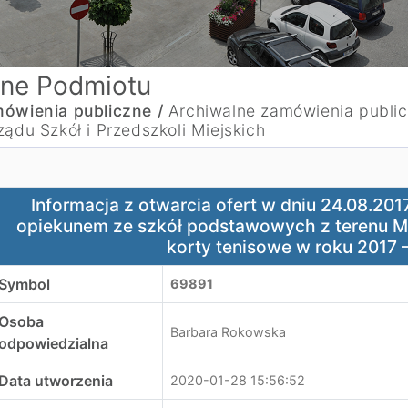
ne Podmiotu
ówienia publiczne /
Archiwalne zamówienia publi
ządu Szkół i Przedszkoli Miejskich
nformacja z otwarcia ofert w dniu 24.08.2017 r. - Dowóz 
Informacja z otwarcia ofert w dniu 24.08.201
opiekunem ze szkół podstawowych z terenu Mi
korty tenisowe w roku 2017 –
Symbol
69891
Osoba
Barbara Rokowska
odpowiedzialna
Data utworzenia
2020-01-28 15:56:52