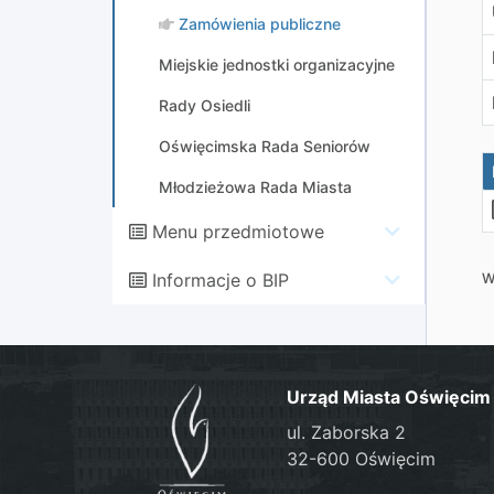
Zamówienia publiczne
Miejskie jednostki organizacyjne
Rady Osiedli
Oświęcimska Rada Seniorów
Młodzieżowa Rada Miasta
Menu przedmiotowe
Informacje o BIP
W
Urząd Miasta Oświęcim
ul. Zaborska 2
32-600 Oświęcim