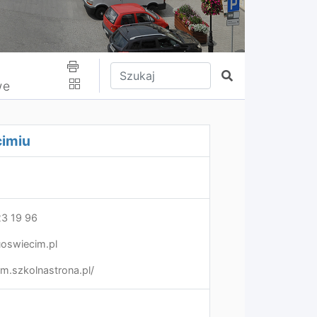
Wpisz tekst do wyszukania
Szukaj
we
cimiu
3 19 96
oswiecim.pl
m.szkolnastrona.pl/