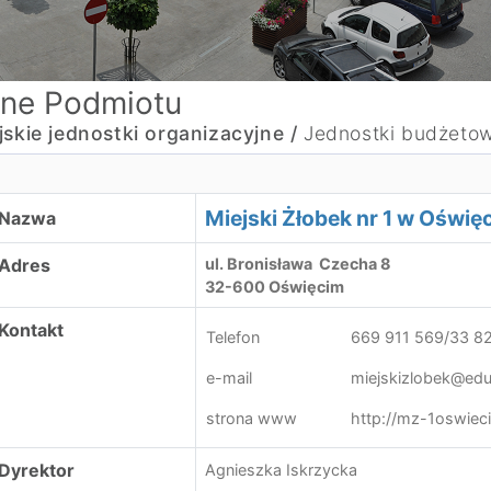
ne Podmiotu
jskie jednostki organizacyjne /
Jednostki budżeto
iejski Żłobek nr 1 w Oświęcimiu
Miejski Żłobek nr 1 w Oświę
Nazwa
Adres
ul. Bronisława Czecha 8
32-600 Oświęcim
Kontakt
Telefon
669 911 569/33 82
e-mail
miejskizlobek@edu
strona www
http://mz-1oswieci
Dyrektor
Agnieszka Iskrzycka