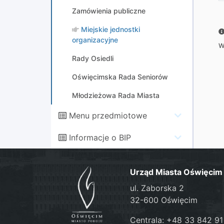
Zamówienia publiczne
Miejskie jednostki
organizacyjne
W
Rady Osiedli
Oświęcimska Rada Seniorów
Młodzieżowa Rada Miasta
Menu przedmiotowe
Informacje o BIP
Urząd Miasta Oświęcim
ul. Zaborska 2
32-600 Oświęcim
Centrala: +48 33 842 91