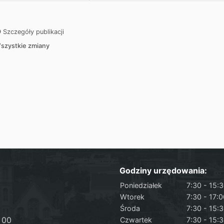
Szczegóły publikacji
szystkie zmiany
Godziny urzędowania:
Poniedziałek
7:30 - 15:
Wtorek
7:30 - 17:
Środa
7:30 - 15:
 00
Czwartek
7:30 - 15: