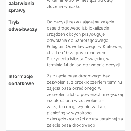
W terminie do 1-miesiąca od daty
załatwienia
złożenia wniosku.
sprawy
Tryb
Od decyzji zezwalającej na zajęcie
pasa drogowego lub lokalizację
odwoławczy
urządzeń obcych przysługuje
odwołanie do Samorządowego
Kolegium Odwoławczego w Krakowie,
ul. J.Lea 10 za pośrednictwem
Prezydenta Miasta Oświęcim, w
terminie 14 dni od otrzymania decyzji.
Informacje
Za zajęcie pasa drogowego bez
zezwolenia, z przekroczeniem terminu
dodatkowe
zajęcia pasa określonego w
zezwoleniu lub o powierzchni większej
niż określona w zezwoleniu -
zarządca drogi wymierza karę
pieniężną w wysokości
dziesięciokrotności opłaty ustalonej za
zajęcie pasa drogowego.