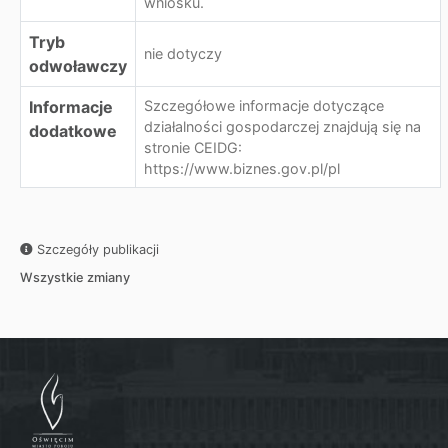
wniosku.
Tryb
nie dotyczy
odwoławczy
Informacje
Szczegółowe informacje dotyczące
działalności gospodarczej znajdują się na
dodatkowe
stronie CEIDG:
https://www.biznes.gov.pl/pl
Szczegóły publikacji
Wszystkie zmiany