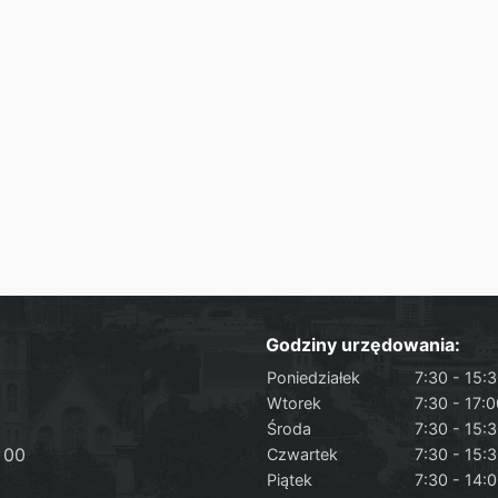
Godziny urzędowania:
Poniedziałek
7:30 - 15:
Wtorek
7:30 - 17:
Środa
7:30 - 15:
 00
Czwartek
7:30 - 15:
Piątek
7:30 - 14: