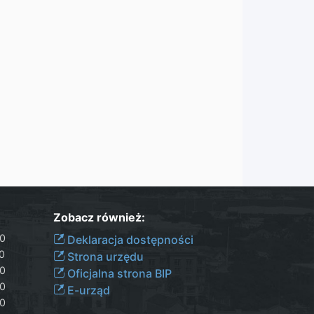
Zobacz również:
30
Deklaracja dostępności
00
Strona urzędu
30
Oficjalna strona BIP
30
E-urząd
00