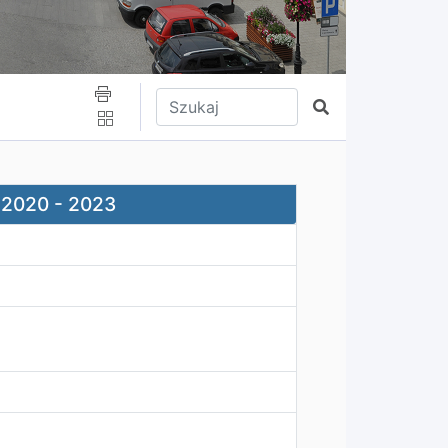
Wpisz tekst do wyszukania
Szukaj
 2020 - 2023