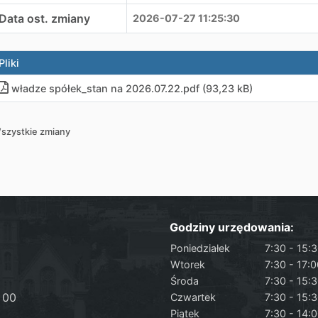
Data ost. zmiany
2026-07-27 11:25:30
Pliki
władze spółek_stan na 2026.07.22
.
pdf (93,23 kB)
szystkie zmiany
Godziny urzędowania:
Poniedziałek
7:30 - 15:
Wtorek
7:30 - 17:
Środa
7:30 - 15:
 00
Czwartek
7:30 - 15:
Piątek
7:30 - 14: