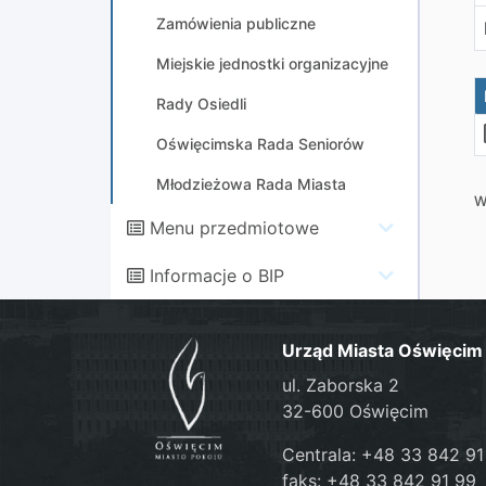
Zamówienia publiczne
Miejskie jednostki organizacyjne
Rady Osiedli
Oświęcimska Rada Seniorów
Młodzieżowa Rada Miasta
W
Menu przedmiotowe
Informacje o BIP
Urząd Miasta Oświęcim
ul. Zaborska 2
32-600 Oświęcim
Centrala: +48 33 842 91
faks: +48 33 842 91 99