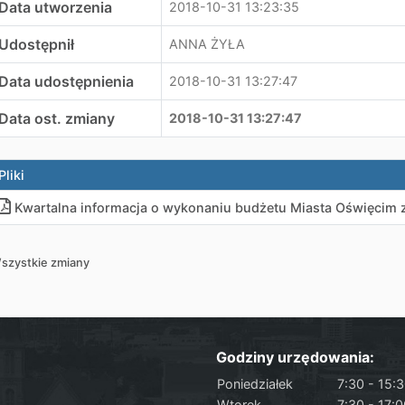
Data utworzenia
2018-10-31 13:23:35
Udostępnił
ANNA ŻYŁA
Data udostępnienia
2018-10-31 13:27:47
Data ost. zmiany
2018-10-31 13:27:47
Pliki
Kwartalna informacja o wykonaniu budżetu Miasta Oświęcim za 
szystkie zmiany
Godziny urzędowania:
Poniedziałek
7:30 - 15:
Wtorek
7:30 - 17: