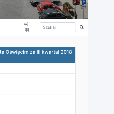
Wpisz tekst do wyszukania
Szukaj
a III kwartał 2018 r
a Oświęcim za III kwartał 2018