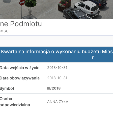
ne Podmiotu
anse
wartalna informacja o wykonaniu budżetu Miasta Oświęcim z
Kwartalna informacja o wykonaniu budżetu Miast
r
Data wejścia w życie
2018-10-31
Data obowiązywania
2018-10-31
Symbol
III/2018
Osoba
ANNA ŻYŁA
odpowiedzialna