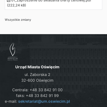
01_Zaproszenie do składania oferty cenowej
.
pdf
(222,24 kB)
Wszystkie zmiany
Urząd Miasta Oświęcim
ul. Zaborska 2
32-600 Oświęcim
Centrala: +48 33 842 91 00
faks: +48 33 842 91 99
e-mail:
sekretariat@um.oswiecim.pl