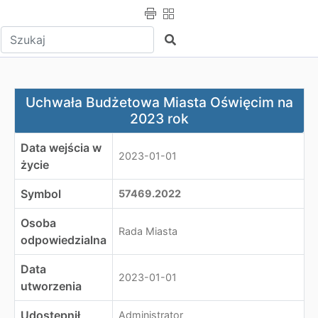
Wpisz tekst do wyszukania
Szukaj
Uchwała Budżetowa Miasta Oświęcim na 2023 rok
Uchwała Budżetowa Miasta Oświęcim na
2023 rok
Data wejścia w
2023-01-01
życie
Symbol
57469.2022
Osoba
Rada Miasta
odpowiedzialna
Data
2023-01-01
utworzenia
Udostępnił
Administrator